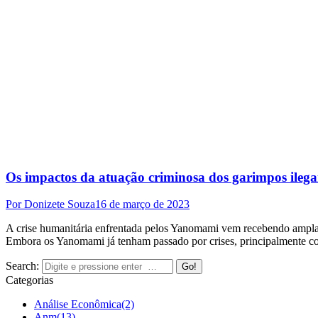
Os impactos da atuação criminosa dos garimpos ilegai
Por
Donizete Souza
16 de março de 2023
A crise humanitária enfrentada pelos Yanomami vem recebendo ampla at
Embora os Yanomami já tenham passado por crises, principalmente co
Search:
Categorias
Análise Econômica
(2)
Anm
(13)