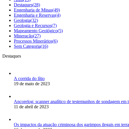
Destaques
(28)
Engenharia de Minas
(49)
Engenharia e Reservas
(4)
Geologia
(32)
Geologia e Recursos
(7)
Mapeamento Geológico
(5)
Mineração
(27)
Processos Minerários
(6)
Sem Categoria
(16)
Destaques
A corrida do lítio
19 de maio de 2023
Ancorelog: scanner analítico de testemunhos de sondagem em 
11 de abril de 2023
Os impactos da atuação criminosa dos garimpos ilegais em terr